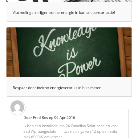
Vluchtelingen krijgen zonne-energie in kamp: sponsor-actie!
Bespaar door inzicht: energieverbruik in huis meten
Door
Fred Bos
op
06 Apr 2016
Ik heb een installatie van 24 Canadian Solar panelen van
250 Wp, aangesloten in twee strings van 12 op een Solar
Max 6000-S omvormer.