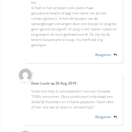
hoi
ik had on het verleden ook zoiets maar
geluidsoverdracht draagt met name ver als het
contact geluid is. ik heb de boutjes van de
ophangbeugel vervangen door een boutje en plug die
geen geluid doorgeeft. dr plug is een dukke rubberen
plug waarin de bout gedraaid wordt. De zijn bij de
betere bouwmarkt te koop. mij heeft dat erg
geholpen
Reageren
Door
Lucie
op
20 Aug 2019
Sinds kort heb ik zonnepanelen met een Growatt
1500s omvormer. Deze produceert inderdaad een
duidelijk hoorbare en irritante pieptoon. Geen idee
of hier iets aan te doen is. Iemand tips?
Reageren