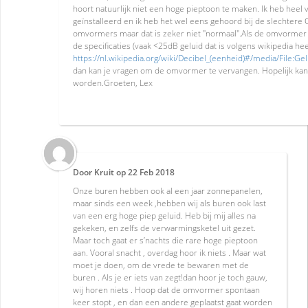
hoort natuurlijk niet een hoge pieptoon te maken. Ik heb hee
geïnstalleerd en ik heb het wel eens gehoord bij de slechtere
omvormers maar dat is zeker niet "normaal".Als de omvormer 
de specificaties (vaak <25dB geluid dat is volgens wikipedia hee
https://nl.wikipedia.org/wiki/Decibel_(eenheid)#/media/File:Ge
dan kan je vragen om de omvormer te vervangen. Hopelijk kan
worden.Groeten, Lex
Door
Kruit
op
22 Feb 2018
Onze buren hebben ook al een jaar zonnepanelen,
maar sinds een week ,hebben wij als buren ook last
van een erg hoge piep geluid. Heb bij mij alles na
gekeken, en zelfs de verwarmingsketel uit gezet.
Maar toch gaat er s’nachts die rare hoge pieptoon
aan. Vooral snacht , overdag hoor ik niets . Maar wat
moet je doen, om de vrede te bewaren met de
buren . Als je er iets van zegt!dan hoor je toch gauw,
wij horen niets . Hoop dat de omvormer spontaan
keer stopt , en dan een andere geplaatst gaat worden