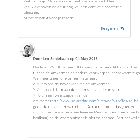
Watis nu wijs. Mijn voorkeur heeft de meterkast. Hierin
kan ik evt boven de deur nog wel een ventilatie roostertje
plaatsen.
Alvast bedankt voor je reactie
Reageren
Door
Lex Schiebaan
op
04 May 2018
Hoi Roelf,Wordt het een HD wave omvormer?Uit handleiding:
tussen de omvormer en andere voorwerpen, zodat warmte go
Wanneer u één omvormer installeert:
> 20 cm aan de bovenkant van de omvormer.
> Minimaal 10 cm aan de onderkant van de omvormer.
> 10 cm aan weerszijden van de
omvormer
http://www.solaredge.com/sites/default/files/se_hd_
geeft de omvormer warmte af. De ruimte moet dus goed ventil
omvormer minder energie leveren.Meestal is een meterkast dus 
haalbaar) en de warmteafvoer is niet voldoende. Past het wel 