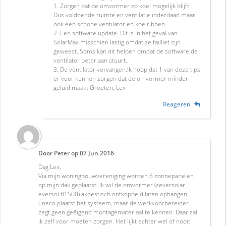
1. Zorgen dat de omvormer zo koel mogelijk blijft.
Dus voldoende ruimte en ventilatie inderdaad maar
ook een schone ventilator en koelribben.
2. Een software update. Dit is in het geval van
SolarMax misschien lastig omdat ze failliet zijn
geweest. Soms kan dit helpen omdat de software de
ventilator beter aan stuurt.
3. De ventilator vervangen.Ik hoop dat 1 van deze tips
er voor kunnen zorgen dat de omvormer minder
geluid maakt.Groeten, Lex
Reageren
Door
Peter
op
07 Jun 2016
Dag Lex,
Via mijn woningbouwvereniging worden 6 zonnepanelen
op mijn dak geplaatst. Ik wil de omvormer (zeversolar
eversol tl1500) akoestisch ontkoppeld laten ophangen.
Eneco plaatst het systeem, maar de werkvoorbereider
zegt geen geëigend montagemateriaal te kennen. Daar zal
ik zelf voor moeten zorgen. Het lijkt echter wel of nooit