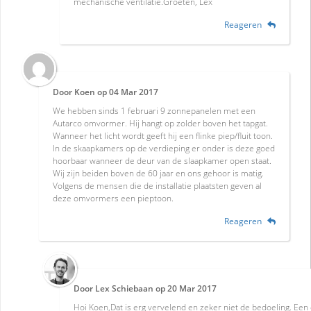
mechanische ventilatie.Groeten, Lex
Reageren
Door
Koen
op
04 Mar 2017
We hebben sinds 1 februari 9 zonnepanelen met een
Autarco omvormer. Hij hangt op zolder boven het tapgat.
Wanneer het licht wordt geeft hij een flinke piep/fluit toon.
In de skaapkamers op de verdieping er onder is deze goed
hoorbaar wanneer de deur van de slaapkamer open staat.
Wij zijn beiden boven de 60 jaar en ons gehoor is matig.
Volgens de mensen die de installatie plaatsten geven al
deze omvormers een pieptoon.
Reageren
Door
Lex Schiebaan
op
20 Mar 2017
Hoi Koen,Dat is erg vervelend en zeker niet de bedoeling. E