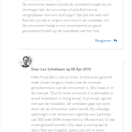
De omvormer (waarschijnlijk de ventilator) maakt bij vol
vermogen (als de zon volop schijnt) flink herrie,
vergelijkbaar met een stofzuiger! Dat lijkt me wat veel.
Kan het zijn dat er ergens een fout in de installatie zit?
De omvormer hangt in een onverwarmd en goed
geventileerd toilet op de noordkant van het huis.
Reageren
Door
Lex Schiebaan
op
08 Apr 2016
Hallo Fred,Dat is niet zo mooi. Ik heb even gezocht
maar ik kan nergens vinden wat de normale
geluidsemissie van de omvormer is. Wel staat er in
de manual: "Due to noise emission it is advisable to
avoid installation in living areas".In principe ligt het
niet aan de installatie. De ventilator gaat zijn werk
doen als de omvormer warm wordt. Bij volledige
opbrengst is de omvormer eigenlijk een kacheltje
van 300 watt (95% rendement is 5% warmte). En dat
moet gekoeld worden. Dus daar is weinig aan te
doen.Wat wel mogelijk opties zijn om te doen: