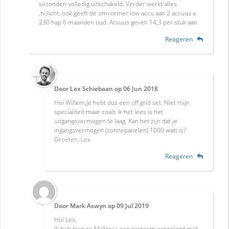
seconden volledig uitschakeld. Verder werkt alles
,tv,licht..ook geeft de omvormer low accu aan 2 accuus a
230 hap 6 maanden oud. Accuus geven 14,3 per stuk aan
Reageren
Door
Lex Schiebaan
op
06 Jun 2018
Hoi Willem,Je hebt dus een off grid set. Niet mijn
specialiteit maar zoals ik het lees is het
uitgangsvermogen te laag. Kan het zijn dat je
ingangsvermogen (zonnepanelen) 1000 watt is?
Groeten, Lex
Reageren
Door
Mark Aswyn
op
09 Jul 2019
Hoi Lex,
Ik heb hier op Mallorca een systeem aangelegd met