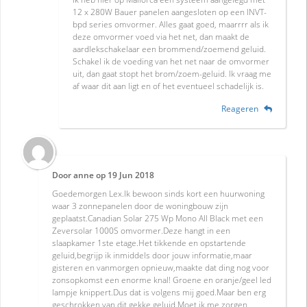
12 x 280W Bauer panelen aangesloten op een INVT-
bpd series omvormer. Alles gaat goed, maarrrr als ik
deze omvormer voed via het net, dan maakt de
aardlekschakelaar een brommend/zoemend geluid.
Schakel ik de voeding van het net naar de omvormer
uit, dan gaat stopt het brom/zoem-geluid. Ik vraag me
af waar dit aan ligt en of het eventueel schadelijk is.
Reageren
Door
anne
op
19 Jun 2018
Goedemorgen Lex.Ik bewoon sinds kort een huurwoning
waar 3 zonnepanelen door de woningbouw zijn
geplaatst.Canadian Solar 275 Wp Mono All Black met een
Zeversolar 1000S omvormer.Deze hangt in een
slaapkamer 1ste etage.Het tikkende en opstartende
geluid,begrijp ik inmiddels door jouw informatie,maar
gisteren en vanmorgen opnieuw,maakte dat ding nog voor
zonsopkomst een enorme knal! Groene en oranje/geel led
lampje knippert.Dus dat is volgens mij goed.Maar ben erg
geschrokken van dit gekke geluid.Moet ik me zorgen