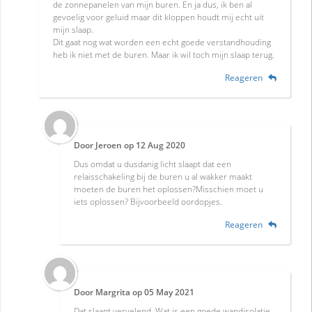
de zonnepanelen van mijn buren. En ja dus, ik ben al
gevoelig voor geluid maar dit kloppen houdt mij echt uit
mijn slaap.
Dit gaat nog wat worden een echt goede verstandhouding
heb ik niet met de buren. Maar ik wil toch mijn slaap terug.
Reageren
Door
Jeroen
op
12 Aug 2020
Dus omdat u dusdanig licht slaapt dat een
relaisschakeling bij de buren u al wakker maakt
moeten de buren het oplossen?Misschien moet u
iets oplossen? Bijvoorbeeld oordopjes.
Reageren
Door
Margrita
op
05 May 2021
Dat slaapt vervelend. Wat is een goede wandisolatie