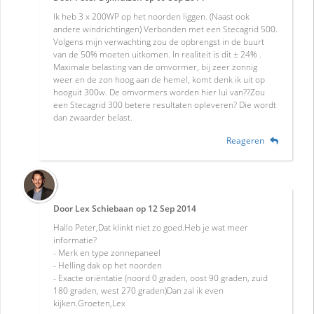
Ik heb 3 x 200WP op het noorden liggen. (Naast ook
andere windrichtingen) Verbonden met een Stecagrid 500.
Volgens mijn verwachting zou de opbrengst in de buurt
van de 50% moeten uitkomen. In realiteit is dit ± 24% .
Maximale belasting van de omvormer, bij zeer zonnig
weer en de zon hoog aan de hemel, komt denk ik uit op
hooguit 300w. De omvormers worden hier lui van??Zou
een Stecagrid 300 betere resultaten opleveren? Die wordt
dan zwaarder belast.
Reageren
Door
Lex Schiebaan
op
12 Sep 2014
Hallo Peter,Dat klinkt niet zo goed.Heb je wat meer
informatie?
- Merk en type zonnepaneel
- Helling dak op het noorden
- Exacte oriëntatie (noord 0 graden, oost 90 graden, zuid
180 graden, west 270 graden)Dan zal ik even
kijken.Groeten,Lex