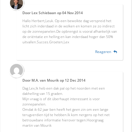
Door
Lex Schiebaan
op
04 Nov 2014
Hallo Herbert,Leuk. Op een bewolkte dag verspreid het
licht zich inderdaad in de wolken en komen ze zo indirect
op de zonnepanelen.De opbrengst is vooral afhankelijk van
de oriëntatie en helling en kan inderdaad hoger dan 50%
uitvallen.Succes.Groeten,Lex
Reageren
Door
M.A. van Mourik
op
12 Dec 2014
Dag Lex,Ik heb een dak pal op het noorden met een
dakhelling van 15 graden.
Mijn vraag is of dit überhaupt interessant is voor
zonnepanelen.
Omdat ik 62 jaar ben heeft het geen zin om een lange
terugverdien tijd te hebben.Ik kom nergens op het net
betrouwbare informatie hierover tegen.Hoorgraag
martin van Mourik