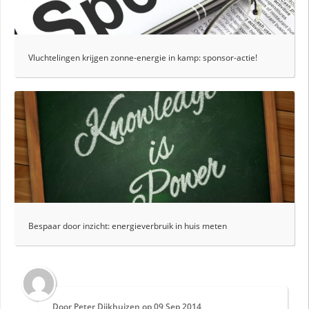
Vluchtelingen krijgen zonne-energie in kamp: sponsor-actie!
Bespaar door inzicht: energieverbruik in huis meten
Door
Peter Dijkhuizen
op
09 Sep 2014