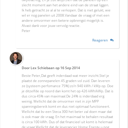
slecht moment aan het andere eind van de straat liggen.
Ik heb getracht ze al al te verkopen. Dat is niet gelukt, wie
wil er nog panelen uit 2008.Vandaar de vraag of met een
andere omvormer een betere opbrengst mogelijk is.
Alvast dank voor jouw vervolg reactie.
Peter
Reageren
Door
Lex Schiebaan
op
16 Sep 2014
Beste Peter,Dat geeft inderdaad wat meer inzicht.Stel je
plaatst de zonnepanelen 45 graden vol zuid. Dan leveren
ze (systeem perfomance 75%) zo'n 940 kWh / kWp op. Doe
je ditzelfde op noord dan komt het op 426 kWh/kWp. Dat is
dus circa 45% van maximaal.De 24% is inderdaad erg
weinig. Wellicht dat de omvormer niet in zijn MPP
spanningsbereik komt en dus niet optimaal functioneert.
Wellicht dat bv een Steca 300 het beter zal doen maar dat
is ook maar de vraag. En het maximaal te behalen resultaat
is circa 100 kWh. Dus of dat financieel uit komt is helemaal
de vraag.Wellicht dat de leverancier Home Energy u nog