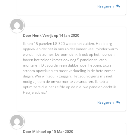
Reageren
Door
Henk Verrijt
op
14 Jan 2020
Ik heb 15 panelen LG 320 wp op het zuiden. Het is erg
opgevallen dat het in ons zolder kamer veel minder warm
wordt in de zomer. Daroom denk ik ook op het noorden
boven het zolder kamer ook nog 5 panelen te laten
monteren. Dit zou dan een dubbel doel hebben. Extra
stroom opwekken en meer verkoeling in de hete zomer
dagen. Win win zou ik zeggen. Het zou volgens mij niet
nodig zijn om de omvormer te veranderen. Ik heb al
optimizers dus het zelfde op de nieuwe panelen dacht ik.
Heb je advies?
Reageren
Door
Michael
op
15 Mar 2020