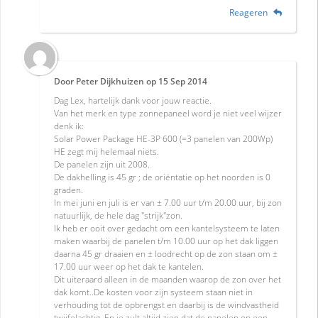
Reageren
Door
Peter Dijkhuizen
op
15 Sep 2014
Dag Lex, hartelijk dank voor jouw reactie.
Van het merk en type zonnepaneel word je niet veel wijzer
denk ik:
Solar Power Package HE-3P 600 (=3 panelen van 200Wp)
HE zegt mij helemaal niets.
De panelen zijn uit 2008.
De dakhelling is 45 gr ; de oriëntatie op het noorden is 0
graden.
In mei juni en juli is er van ± 7.00 uur t/m 20.00 uur, bij zon
natuurlijk, de hele dag "strijk"zon.
Ik heb er ooit over gedacht om een kantelsysteem te laten
maken waarbij de panelen t/m 10.00 uur op het dak liggen
daarna 45 gr draaien en ± loodrecht op de zon staan om ±
17.00 uur weer op het dak te kantelen.
Dit uiteraard alleen in de maanden waarop de zon over het
dak komt..De kosten voor zijn systeem staan niet in
verhouding tot de opbrengst en daarbij is de windvastheid
twijfelachtig. En je zult altijd zien dat de panelen op een