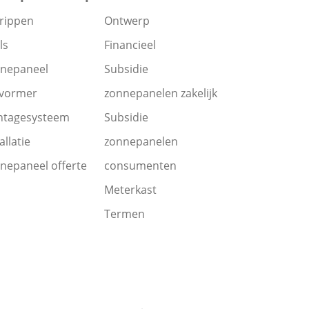
rippen
Ontwerp
ls
Financieel
nepaneel
Subsidie
vormer
zonnepanelen zakelijk
tagesysteem
Subsidie
allatie
zonnepanelen
nepaneel offerte
consumenten
Meterkast
Termen