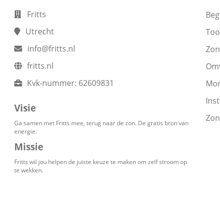
Fritts
Beg
Utrecht
Too
info@fritts.nl
Zon
fritts.nl
Om
Kvk-nummer:
62609831
Mon
Inst
Visie
Zon
Ga samen met Fritts mee, terug naar de zon. De gratis bron van
energie.
Missie
Fritts wil jou helpen de juiste keuze te maken om zelf stroom op
te wekken.