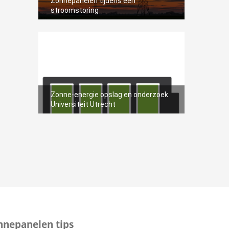
Zonnepanelen tijdens een
stroomstoring
17
Zonne-energie opslag en onderzoek
Universiteit Utrecht
nnepanelen tips