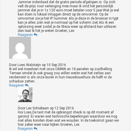
Jammer inderdaad dat de gratis periode afgelopen is. Op zich
valt de prijs voor verlenging mee maar ik vind het persoonlijk
jammer dat je in 1x 120 euro moet betalen voor 5 jaar.Wat je wel
kan doen is lokaal inloggen direct op de omvormer. Op de
omvormer zie je het IP nummer. Als je deze in de browser in typt
kan je alles zien wat je normaal op het scherm ziet.Als ik een
oplossing weet zodat je de Steca weer op afstand kan uitlezen
dan laat ik het je weten.Groeten, Lex
Reageren
Door
Loes Walsteijn
op
10 Sep 2016
Ik wil wel meedoen met onze OMNIK en 18 panelen op zuidhelling.
Temeer omdat ik ook graag zou willen weten wat het verlies aan
rendement is als onze buren in hun nieuwbouwhuis de helft in de
schaduw zetten.
Reageren
Door
Lex Schiebaan
op
12 Sep 2016
Hoi Loes,De test met de opbrengst check is op dit moment af
gerond. Er waren wat technische beperkingen waardoor we nog
niet alles konden doen wat we wouden. In de toekomst gaan we
hier zeker weer naar kijken.Groeten, Lex
Reageren