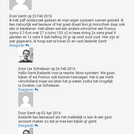
Door
Gerrit
op
23 Feb 2016
Ik heb zelf onderzoek gedaan en mijn eigen systeem samen gesteld. Ik
ben natuurlijk wel benieuw of het goed draait kun jij misschien daar ook
iets in betekenen. Heb alleen wel een andere omvormer een fronius
symo 3.7-0-m met 27 x tsmc 155 c2 in twee string 2x serie prael 9
panelen en 1x serie 9 dak helling 30 gr op oost zuid zuid. Hier zijn al
wat gegevens, ik hoop wat te horen.Gr en vast bedankt Gerrit
Reageren
Door
Lex Schiebaan
op
26 Feb 2016
Hallo Gerrit,Bedankt voor je reactie. Mooi systeem. We gaan
kijken of we Fronius ook kunnen toevoegen. Het is per merk
verschillend maar we laten het je weten zodra het mogelijk
is.Groeten, Lex Schiebaan
Reageren
Door
Gerrit
op
02 Apr 2016
Bedankt ben benieuwd als het makkelijk is kan ik een gast
account maken zo dat je mee kan kijken gr gerrit
Reageren