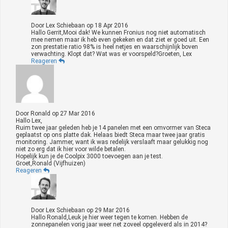
Door
Lex Schiebaan
op
18 Apr 2016
Hallo Gerrit,Mooi dak! We kunnen Fronius nog niet automatisch
mee nemen maar ik heb even gekeken en dat ziet er goed uit. Een
zon prestatie ratio 98% is heel netjes en waarschijnlijk boven
verwachting. Klopt dat? Wat was er voorspeld?Groeten, Lex
Reageren
Door
Ronald
op
27 Mar 2016
Hallo Lex,
Ruim twee jaar geleden heb je 14 panelen met een omvormer van Steca
geplaatst op ons platte dak. Helaas biedt Steca maar twee jaar gratis
monitoring. Jammer, want ik was redelijk verslaaft maar gelukkig nog
niet zo erg dat ik hier voor wilde betalen.
Hopelijk kun je de Coolpix 3000 toevoegen aan je test.
Groet,Ronald (Vijfhuizen)
Reageren
Door
Lex Schiebaan
op
29 Mar 2016
Hallo Ronald,Leuk je hier weer tegen te komen. Hebben de
zonnepanelen vorig jaar weer net zoveel opgeleverd als in 2014?