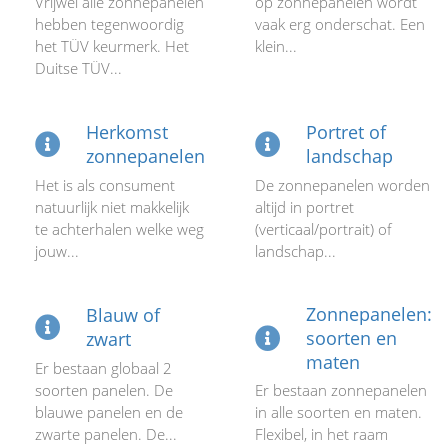
Vrijwel alle zonnepanelen
op zonnepanelen wordt
hebben tegenwoordig
vaak erg onderschat. Een
het TÜV keurmerk. Het
klein...
Duitse TÜV...
Herkomst
Portret of
zonnepanelen
landschap
Het is als consument
De zonnepanelen worden
natuurlijk niet makkelijk
altijd in portret
te achterhalen welke weg
(verticaal/portrait) of
jouw...
landschap...
Zonnepanelen:
Blauw of
soorten en
zwart
maten
Er bestaan globaal 2
soorten panelen. De
Er bestaan zonnepanelen
blauwe panelen en de
in alle soorten en maten.
zwarte panelen. De...
Flexibel, in het raam