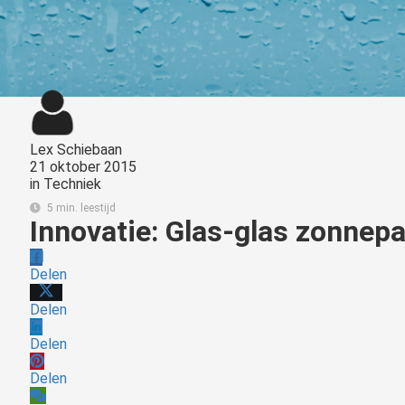
Lex Schiebaan
21 oktober 2015
in
Techniek
5 min. leestijd
Innovatie: Glas-glas zonnep
Delen
Delen
Delen
Delen