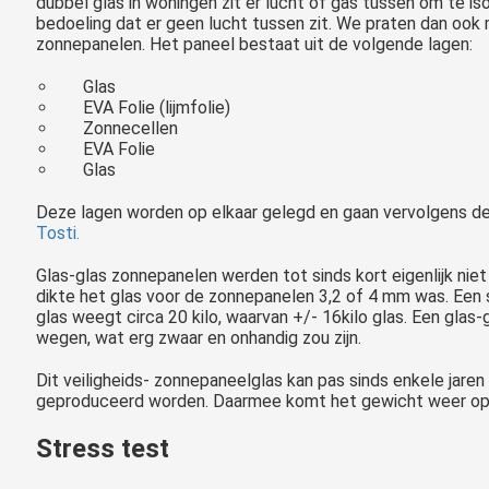
dubbel glas in woningen zit er lucht of gas tussen om te isol
bedoeling dat er geen lucht tussen zit. We praten dan ook 
zonnepanelen. Het paneel bestaat uit de volgende lagen:
Glas
EVA Folie (lijmfolie)
Zonnecellen
EVA Folie
Glas
Deze lagen worden op elkaar gelegd en gaan vervolgens de 
Tosti.
Glas-glas zonnepanelen werden tot sinds kort eigenlijk ni
dikte het glas voor de zonnepanelen 3,2 of 4 mm was. Een
glas weegt circa 20 kilo, waarvan +/- 16kilo glas. Een glas-
wegen, wat erg zwaar en onhandig zou zijn.
Dit veiligheids- zonnepaneelglas kan pas sinds enkele jare
geproduceerd worden. Daarmee komt het gewicht weer op +
Stress test