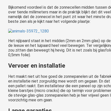
Bijkomend voordeel is dat de zonnecellen midden tussen de
over tiende millimeters maar in de praktijk blijkt dat dit v
namelijk dat de zonnecel in het punt zit waar het minste dr
beste zien als je kijkt naar het volgende plaatje:
Het nijlpaard staat in het midden (2mm en 2mm glas) op de
de leeuw en het luipaard heel veel bewegen. Ter vergelijking:
zou zitten dan beweegt hij hevig. Dit is net zoals bij glasf
0,5mm folie).
Vervoer en installatie
Het maakt niet uit hoe goed de zonnepanelen uit de fabriek
en installatie niet zorgvuldig mee wordt om gegaan. En dat
een pallet raakt. Een installateur die een paneel op zijn sc
kleine barstjes (micro cracks) die op termijn voor problem
de stevige glas-glas zonnepanelen heb je hier vrijwel geen la
voorzichtig mee om gaan.
Lange garanties