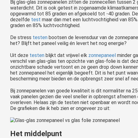
Bij glas-glas zonnepanelen zitten de zonnecellen tussen 2 
waterdicht. Dit is ook getest in zogenaamde klimaatkamers
opgewarmd tot 85 graden en afgekoeld tot -40 graden. D
dezelfde
test
maar dan met een luchtvochtigheid van 85%.
graden en 85% luchtvochtigheid.
De stress
testen
bootsen de levensduur van de zonnepanel
het? Blijft het paneel veilig én levert het nog energie?
Uit deze
testen
blijkt dat vrijwel elk
zonnepaneel
minder ga
verschil van glas-glas ten opzichte van glas-folie is dat dez
onzichtbare schade vertoont en ze geen drop down kennen
het zonnepaneel het eigenlijk begeeft. Dit is het punt waa
bescherming meer bieden en de opbrengst zeer snel af ne
Bij zonnepanelen van goede kwaliteit is dit normaliter na 25
vaak panelen gezien die veel sneller in opbrengst afnemen
overleven. Helaas zijn de testen niet openbaar en wordt noo
De grafieken die ik heb zien er ongeveer zo uit:
Het middelpunt